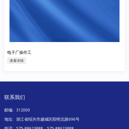
电子厂操作工
查看详情
联系我们
邮编:
312000
地址:
浙江省绍兴市越城区阳明北路696号
电话:
575-88623888、575-88623888