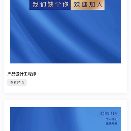
产品设计工程师
查看详情