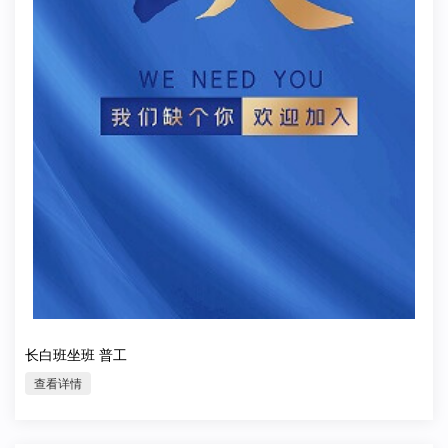
长白班坐班 普工
查看详情