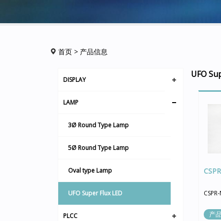
首页
> 产品信息
UFO Sup
DISPLAY
LAMP
3Ø Round Type Lamp
5Ø Round Type Lamp
Oval type Lamp
CSPR
UFO Super Flux LED
CSPR-
产
PLCC